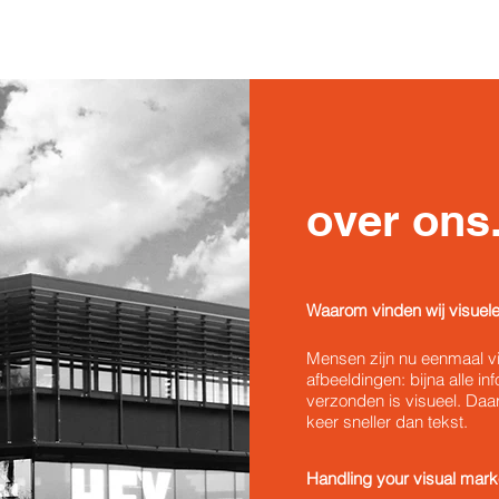
over ons.
Waarom vinden wij visuele
Mensen zijn nu eenmaal v
afbeeldingen: bijna alle i
verzonden is visueel. Daa
keer sneller dan tekst.
Handling your visual marke