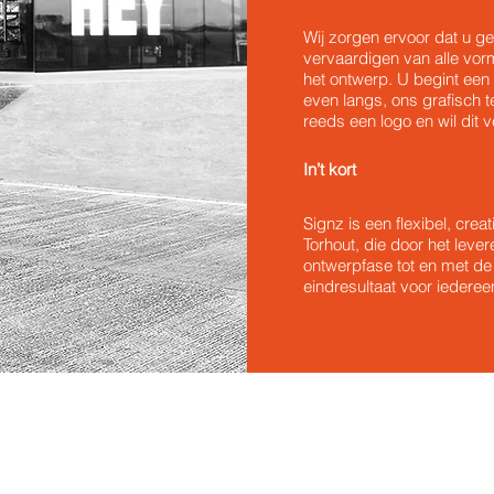
Wij zorgen ervoor dat u ge
vervaardigen van alle vorm
het ontwerp. U begint ee
even langs, ons grafisch 
reeds een logo en wil dit 
In’t kort
Signz is een flexibel, crea
Torhout, die door het leve
ontwerpfase tot en met de
eindresultaat voor iederee