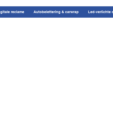
igitale reclame
Autobelettering & carwrap
Led-verlichte 