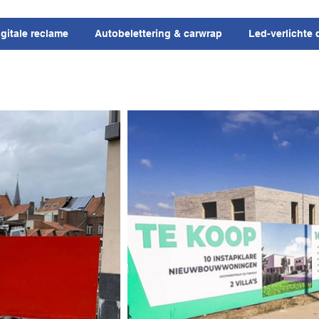
igitale reclame
Autobelettering & carwrap
Led-verlichte 