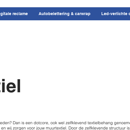
igitale reclame
Autobelettering & carwrap
Led-verlichte 
iel
 kleden? Dan is een dotcore, ook wel zelfklevend textielbehang genoem
en wij zorgen voor jouw muurtextiel. Door de zelfklevende structuur is