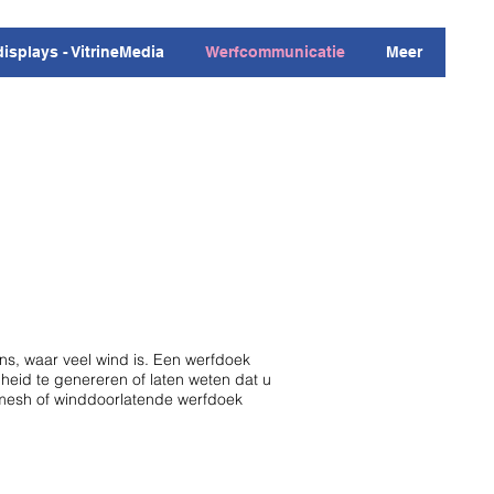
displays - VitrineMedia
Werfcommunicatie
Meer
s, waar veel wind is. Een werfdoek
id te genereren of laten weten dat u
mesh of winddoorlatende werfdoek