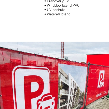
• Brandveilig B1
• Winddoorlatend PVC
• UV bedrukt
• Waterafstotend