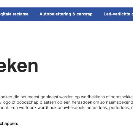
igitale reclame
Autobelettering & carwrap
Led-verlichte 
eken
eken die het meest geplaatst worden op werfhekkens of herashekken
uw logo of boodschap plaatsen op een herasdoek om zo naamsbekendhe
 bent.
Een werfdoek wordt ook bouwhekdoek, herasdoek, perfodoek, 
schappen: