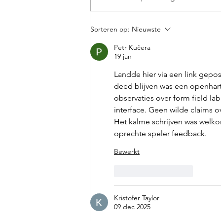
Branding door ons grafisch
Sorteren op:
Nieuwste
team
Petr Kučera
19 jan
Landde hier via een link gep
deed blijven was een openhart
observaties over form field la
interface. Geen wilde claims ove
Het kalme schrijven was welko
oprechte speler feedback.
Bewerkt
Like
Reageren
Kristofer Taylor
09 dec 2025