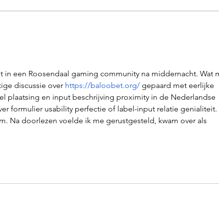
Hoe communiceren op een
Tips
werf?
visi
ost in een Roosendaal gaming community na middernacht. Wat 
ige discussie over 
https://baloobet.org/
 gepaard met eerlijke 
bel plaatsing en input beschrijving proximity in de Nederlandse 
r formulier usability perfectie of label-input relatie genialiteit. 
m. Na doorlezen voelde ik me gerustgesteld, kwam over als 