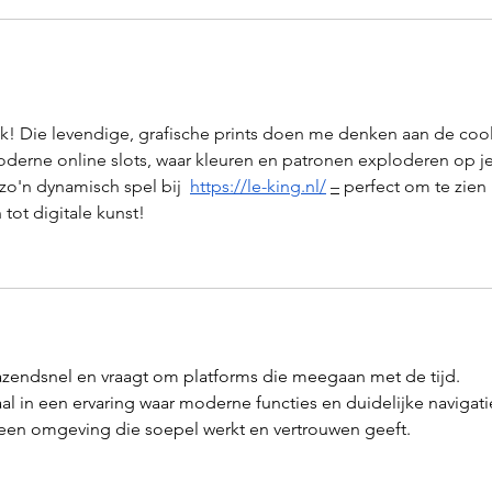
ruk! Die levendige, grafische prints doen me denken aan de cool
oderne online slots, waar kleuren en patronen exploderen op je
o'n dynamisch spel bij  
https://le-king.nl/
–
 perfect om te zien 
tot digitale kunst!
razendsnel en vraagt om platforms die meegaan met de tijd. 
aal in een ervaring waar moderne functies en duidelijke navigati
een omgeving die soepel werkt en vertrouwen geeft.