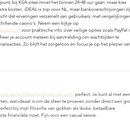
 punt; bij KSA-sites moet het binnen 24-48 uur gaan, maar kies 
tra kosten. iDEAL is top voor NL, maar bankoverschrijvingen zij
icht dat ervaringen verzamelt van gebruikers, met vergelijkinge
chillende casino's. Neem een kijkje op 
stein.nl/
 voor praktische info over veilige opties zoals PayPal 
erifieer je account meteen bij aanmelding om wachttijden te 
ransacties. Zo blijft het zorgeloos en focus je op het plezier va
 
onecasino https://onecasino2.com/
 perfect. Je kunt al met een
en, wat ideaal is om de sfeer te proeven zonder direct een gro
erfect bij mijn filosofie van gokken als leuke, betaalbare 
te financiële inzet. Fijn voor een casual sessie.