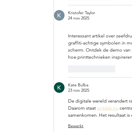
Kristofer Taylor
24 nov 2025
Interessant artikel over zeefd
graffiti-achtige symbolen in m
scherm. Ontdek de demo van z
hoe printtechnieken inspireren 
Like
Reageren
Kate Bulba
23 nov 2025
De digitale wereld verandert 
Daarom staat 
ontdek nu
 centr
samenkomen. Het resultaat is 
Bewerkt