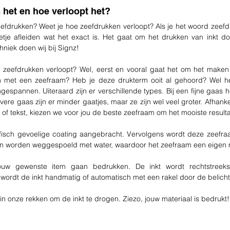
 het en hoe verloopt het?
zeefdrukken? Weet je hoe zeefdrukken verloopt? Als je het woord zeefdr
eetje afleiden wat het exact is. Het gaat om het drukken van inkt do
niek doen wij bij Signz!
 zeefdrukken verloopt? Wel, eerst en vooral gaat het om het maken
 met een zeefraam? Heb je deze drukterm ooit al gehoord? Wel het
gespannen. Uiteraard zijn er verschillende types. Bij een fijne gaas h
overe gaas zijn er minder gaatjes, maar ze zijn wel veel groter. Afhanke
of tekst, kiezen we voor jou de beste zeefraam om het mooiste resultaa
fisch gevoelige coating aangebracht. Vervolgens wordt deze zeefraa
en worden weggespoeld met water, waardoor het zeefraam een eigen mot
uw gewenste item gaan bedrukken. De inkt wordt rechtstreeks
wordt de inkt handmatig of automatisch met een rakel door de belicht
in onze rekken om de inkt te drogen. Ziezo, jouw materiaal is bedrukt!