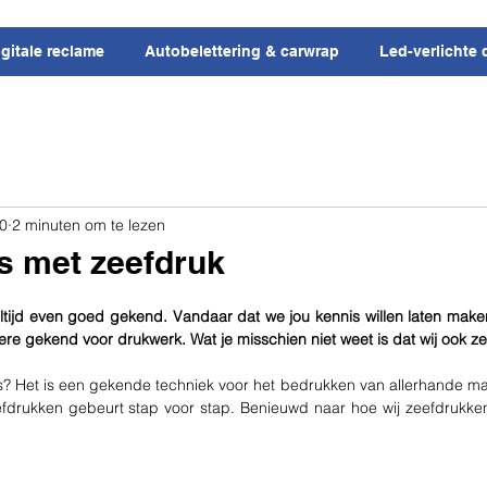
igitale reclame
Autobelettering & carwrap
Led-verlichte 
20
2 minuten om te lezen
s met zeefdruk
altijd even goed gekend. Vandaar dat we jou kennis willen laten maken
ere gekend voor drukwerk. Wat je misschien niet weet is dat wij ook z
is? Het is een gekende techniek voor het bedrukken van allerhande ma
efdrukken gebeurt stap voor stap. Benieuwd naar hoe wij zeefdrukken