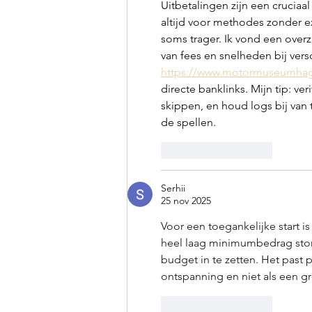
Uitbetalingen zijn een cruciaal
altijd voor methodes zonder ex
soms trager. Ik vond een overz
van fees en snelheden bij vers
https://www.motormuseumhage
directe banklinks. Mijn tip: v
skippen, en houd logs bij van t
de spellen.
Like
Reageren
Serhii
25 nov 2025
Voor een toegankelijke start is
heel laag minimumbedrag stort
budget in te zetten. Het past p
ontspanning en niet als een gro
Like
Reageren