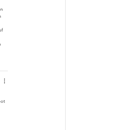
n 
n 
of 
n 
 
ot 