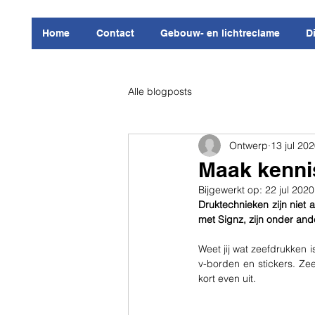
Home
Contact
Gebouw- en lichtreclame
D
Alle blogposts
Ontwerp
13 jul 20
Maak kenni
Bijgewerkt op:
22 jul 2020
Druktechnieken zijn niet 
met Signz, zijn onder and
Weet jij wat zeefdrukken 
v-borden en stickers. Ze
kort even uit.